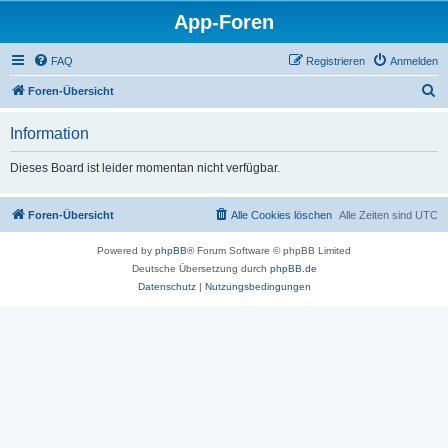
App-Foren
FAQ
Registrieren
Anmelden
S
Foren-Übersicht
u
Information
c
h
Dieses Board ist leider momentan nicht verfügbar.
e
Foren-Übersicht
Alle Cookies löschen
Alle Zeiten sind
UTC
Powered by
phpBB
® Forum Software © phpBB Limited
Deutsche Übersetzung durch
phpBB.de
Datenschutz
|
Nutzungsbedingungen