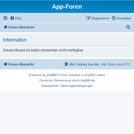
App-Foren
FAQ
Registrieren
Anmelden
S
Foren-Übersicht
u
Information
c
h
Dieses Board ist leider momentan nicht verfügbar.
e
Foren-Übersicht
Alle Cookies löschen
Alle Zeiten sind
UTC
Powered by
phpBB
® Forum Software © phpBB Limited
Deutsche Übersetzung durch
phpBB.de
Datenschutz
|
Nutzungsbedingungen